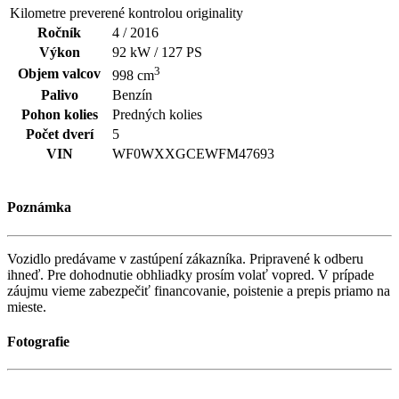
Kilometre preverené kontrolou originality
Ročník
4 / 2016
Výkon
92 kW / 127 PS
3
Objem valcov
998 cm
Palivo
Benzín
Pohon kolies
Predných kolies
Počet dverí
5
VIN
WF0WXXGCEWFM47693
Poznámka
Vozidlo predávame v zastúpení zákazníka. Pripravené k odberu
ihneď. Pre dohodnutie obhliadky prosím volať vopred. V prípade
záujmu vieme zabezpečiť financovanie, poistenie a prepis priamo na
mieste.
Fotografie