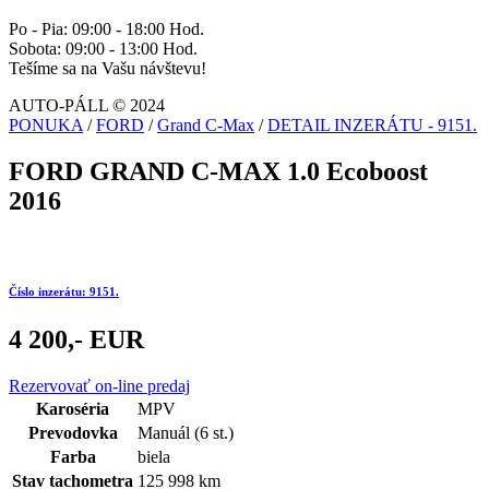
Po - Pia: 09:00 - 18:00 Hod.
Sobota: 09:00 - 13:00 Hod.
Tešíme sa na Vašu návštevu!
AUTO-PÁLL © 2024
PONUKA
/
FORD
/
Grand C-Max
/
DETAIL INZERÁTU - 9151.
FORD GRAND C-MAX 1.0 Ecoboost
2016
Číslo inzerátu: 9151.
4 200,- EUR
Rezervovať on-line predaj
Karoséria
MPV
Prevodovka
Manuál (6 st.)
Farba
biela
Stav tachometra
125 998 km