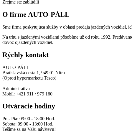
Zrejme ste zablúdili
O firme AUTO-PÁLL
Sme firma poskytujúca služby v oblasti predaja jazdených vozidiel, ic
Na trhu s jazdenými vozidlami pôsobíme už od roku 1992. Predávame
dovoz ojazdených vozidiel.
Rýchly kontakt
AUTO-PÁLL
Bratislavská cesta 1, 949 01 Nitra
(Oproti hypermarketu Tesco)
Administratíva
Mobil: +421 911 / 979 160
Otváracie hodiny
Po - Pia: 09:00 - 18:00 Hod.
Sobota: 09:00 - 13:00 Hod.
Tešíme sa na Vašu návštevu!