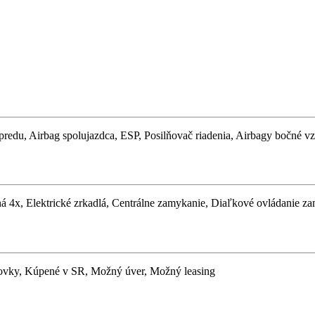
u, Airbag spolujazdca, ESP, Posilňovač riadenia, Airbagy bočné vzad
kná 4x, Elektrické zrkadlá, Centrálne zamykanie, Diaľkové ovládanie 
Hmlovky, Kúpené v SR, Možný úver, Možný leasing