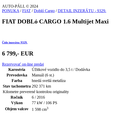
AUTO-PÁLL © 2024
PONUKA
/
FIAT
/
Dobló Cargo
/
DETAIL INZERÁTU - 9329.
FIAT DOBLó CARGO 1.6 Multijet Maxi
Číslo inzerátu: 9329.
6 799,- EUR
Rezervovať on-line predaj
Karoséria
Úžitkové vozidlo do 3,5 t / Dodávka
Prevodovka
Manuál (6 st.)
Farba
hnedá svetlá metalíza
Stav tachometra
292 371 km
Kilometre preverené kontrolou originality
Ročník
6 / 2016
Výkon
77 kW / 106 PS
3
Objem valcov
1 598 cm