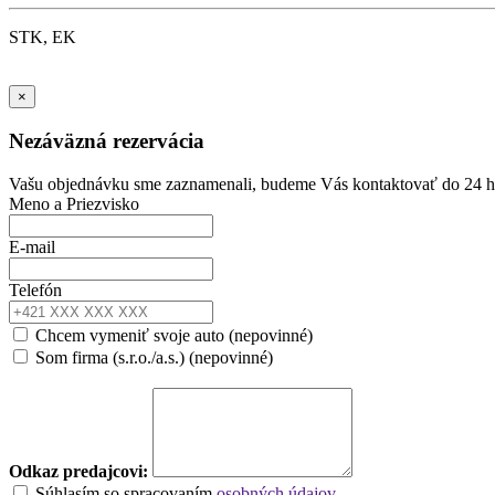
STK, EK
×
Nezáväzná rezervácia
Vašu objednávku sme zaznamenali, budeme Vás kontaktovať do 24 
Meno a Priezvisko
E-mail
Telefón
Chcem vymeniť svoje auto (nepovinné)
Som firma (s.r.o./a.s.) (nepovinné)
Odkaz predajcovi:
Súhlasím so spracovaním
osobných údajov