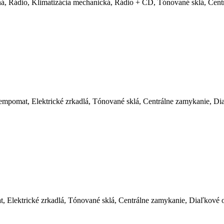
kná, Rádio, Klimatizácia mechanická, Rádio + CD, Tónované sklá, Cen
empomat, Elektrické zrkadlá, Tónované sklá, Centrálne zamykanie, Di
, Elektrické zrkadlá, Tónované sklá, Centrálne zamykanie, Diaľkové