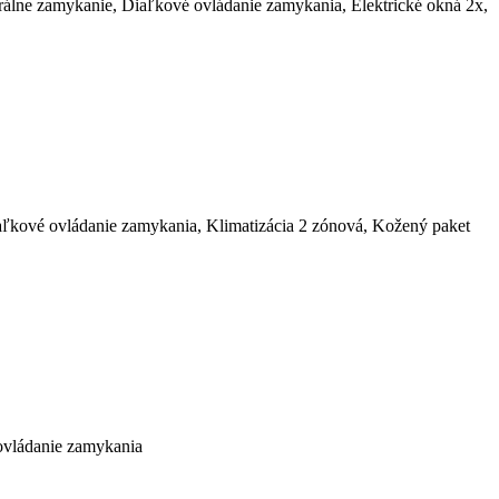
trálne zamykanie, Diaľkové ovládanie zamykania, Elektrické okná 2x,
aľkové ovládanie zamykania, Klimatizácia 2 zónová, Kožený paket
 ovládanie zamykania