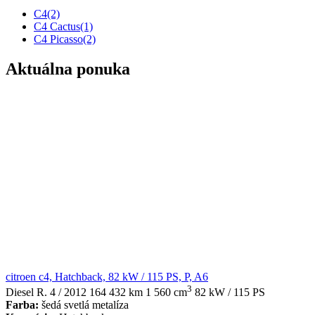
C4
(2)
C4 Cactus
(1)
C4 Picasso
(2)
Aktuálna ponuka
citroen c4, Hatchback, 82 kW / 115 PS, P, A6
3
Diesel
R. 4 / 2012
164 432 km
1 560 cm
82 kW / 115 PS
Farba:
šedá svetlá metalíza