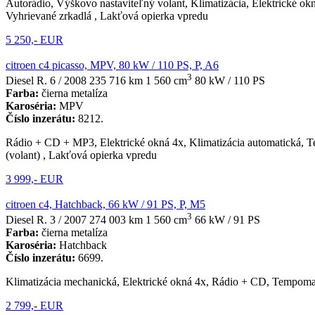
Autorádio, Výškovo nastaviteľný volant, Klimatizácia, Elektrické o
Vyhrievané zrkadlá , Lakťová opierka vpredu
5 250,- EUR
citroen c4 picasso, MPV, 80 kW / 110 PS, P, A6
3
Diesel
R. 6 / 2008
235 716 km
1 560 cm
80 kW / 110 PS
Farba:
čierna metalíza
Karoséria:
MPV
Číslo inzerátu:
8212.
Rádio + CD + MP3, Elektrické okná 4x, Klimatizácia automatická, T
(volant) , Lakťová opierka vpredu
3 999,- EUR
citroen c4, Hatchback, 66 kW / 91 PS, P, M5
3
Diesel
R. 3 / 2007
274 003 km
1 560 cm
66 kW / 91 PS
Farba:
čierna metalíza
Karoséria:
Hatchback
Číslo inzerátu:
6699.
Klimatizácia mechanická, Elektrické okná 4x, Rádio + CD, Tempomat
2 799,- EUR