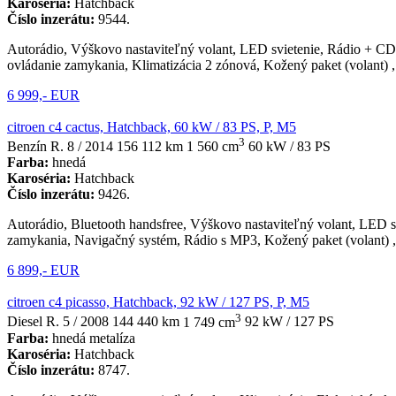
Karoséria:
Hatchback
Číslo inzerátu:
9544.
Autorádio, Výškovo nastaviteľný volant, LED svietenie, Rádio + CD 
ovládanie zamykania, Klimatizácia 2 zónová, Kožený paket (volant) 
6 999,- EUR
citroen c4 cactus, Hatchback, 60 kW / 83 PS, P, M5
3
Benzín
R. 8 / 2014
156 112 km
1 560 cm
60 kW / 83 PS
Farba:
hnedá
Karoséria:
Hatchback
Číslo inzerátu:
9426.
Autorádio, Bluetooth handsfree, Výškovo nastaviteľný volant, LED s
zamykania, Navigačný systém, Rádio s MP3, Kožený paket (volant) ,
6 899,- EUR
citroen c4 picasso, Hatchback, 92 kW / 127 PS, P, M5
3
Diesel
R. 5 / 2008
144 440 km
1 749 cm
92 kW / 127 PS
Farba:
hnedá metalíza
Karoséria:
Hatchback
Číslo inzerátu:
8747.