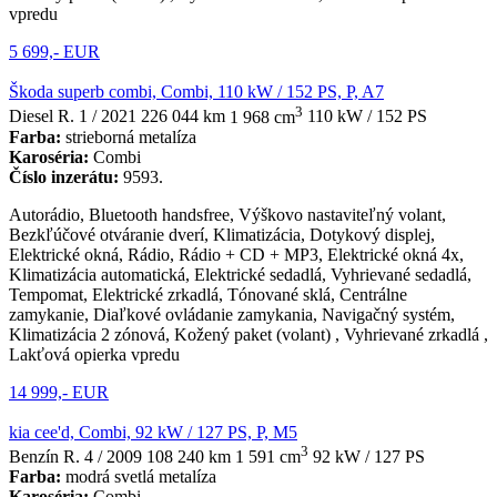
vpredu
5 699,- EUR
Škoda superb combi, Combi, 110 kW / 152 PS, P, A7
3
Diesel
R. 1 / 2021
226 044 km
1 968 cm
110 kW / 152 PS
Farba:
strieborná metalíza
Karoséria:
Combi
Číslo inzerátu:
9593.
Autorádio, Bluetooth handsfree, Výškovo nastaviteľný volant,
Bezkľúčové otváranie dverí, Klimatizácia, Dotykový displej,
Elektrické okná, Rádio, Rádio + CD + MP3, Elektrické okná 4x,
Klimatizácia automatická, Elektrické sedadlá, Vyhrievané sedadlá,
Tempomat, Elektrické zrkadlá, Tónované sklá, Centrálne
zamykanie, Diaľkové ovládanie zamykania, Navigačný systém,
Klimatizácia 2 zónová, Kožený paket (volant) , Vyhrievané zrkadlá ,
Lakťová opierka vpredu
14 999,- EUR
kia cee'd, Combi, 92 kW / 127 PS, P, M5
3
Benzín
R. 4 / 2009
108 240 km
1 591 cm
92 kW / 127 PS
Farba:
modrá svetlá metalíza
Karoséria:
Combi