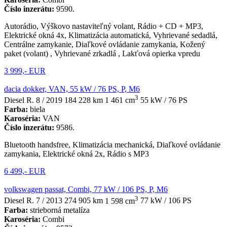
Číslo inzerátu:
9590.
Autorádio, Výškovo nastaviteľný volant, Rádio + CD + MP3,
Elektrické okná 4x, Klimatizácia automatická, Vyhrievané sedadlá,
Centrálne zamykanie, Diaľkové ovládanie zamykania, Kožený
paket (volant) , Vyhrievané zrkadlá , Lakťová opierka vpredu
3 999,- EUR
dacia dokker, VAN, 55 kW / 76 PS, P, M6
3
Diesel
R. 8 / 2019
184 228 km
1 461 cm
55 kW / 76 PS
Farba:
biela
Karoséria:
VAN
Číslo inzerátu:
9586.
Bluetooth handsfree, Klimatizácia mechanická, Diaľkové ovládanie
zamykania, Elektrické okná 2x, Rádio s MP3
6 499,- EUR
volkswagen passat, Combi, 77 kW / 106 PS, P, M6
3
Diesel
R. 7 / 2013
274 905 km
1 598 cm
77 kW / 106 PS
Farba:
strieborná metalíza
Karoséria:
Combi