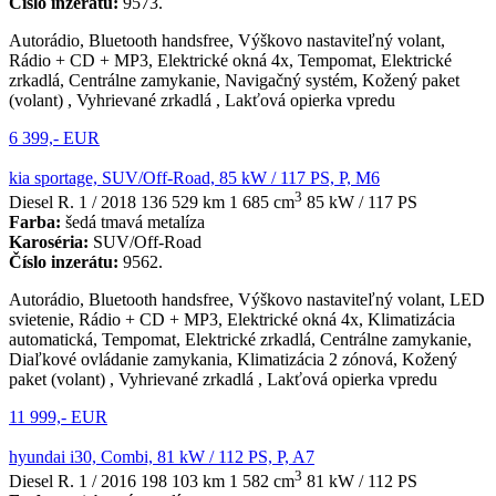
Číslo inzerátu:
9573.
Autorádio, Bluetooth handsfree, Výškovo nastaviteľný volant,
Rádio + CD + MP3, Elektrické okná 4x, Tempomat, Elektrické
zrkadlá, Centrálne zamykanie, Navigačný systém, Kožený paket
(volant) , Vyhrievané zrkadlá , Lakťová opierka vpredu
6 399,- EUR
kia sportage, SUV/Off-Road, 85 kW / 117 PS, P, M6
3
Diesel
R. 1 / 2018
136 529 km
1 685 cm
85 kW / 117 PS
Farba:
šedá tmavá metalíza
Karoséria:
SUV/Off-Road
Číslo inzerátu:
9562.
Autorádio, Bluetooth handsfree, Výškovo nastaviteľný volant, LED
svietenie, Rádio + CD + MP3, Elektrické okná 4x, Klimatizácia
automatická, Tempomat, Elektrické zrkadlá, Centrálne zamykanie,
Diaľkové ovládanie zamykania, Klimatizácia 2 zónová, Kožený
paket (volant) , Vyhrievané zrkadlá , Lakťová opierka vpredu
11 999,- EUR
hyundai i30, Combi, 81 kW / 112 PS, P, A7
3
Diesel
R. 1 / 2016
198 103 km
1 582 cm
81 kW / 112 PS