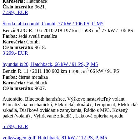
Karoséria:
Hatchback
Číslo inzerátu:
9621.
7 499,- EUR
Škoda fabia combi, Combi, 77 kW / 106 PS, P, M5
3
Benzín/LPG
R. 10 / 2010
218 197 km
1 598 cm
77 kW / 106 PS
Farba:
šedá svetlá metalíza
Karoséria:
Combi
Číslo inzerátu:
9618.
3 299,- EUR
hyundai ix20, Hatchback, 66 kW / 91 PS, P, M5
3
Benzín
R. 11 / 2011
180 902 km
1 396 cm
66 kW / 91 PS
Farba:
čierna metalíza
Karoséria:
Hatchback
Číslo inzerátu:
9607.
Autorádio, Bluetooth handsfree, Výškovo nastaviteľný volant,
Klimatizácia mechanická, Elektrické okná 4x, Tempomat, Elektrické
zrkadlá, Diaľkové ovládanie zamykania, Rádio s MP3, Kožený
paket (volant) , Vyhrievané zrkadlá , Lakťová opierka vpredu
5 799,- EUR
volkswagen golf, Hatchback, 81 kW / 112 PS, P, M5