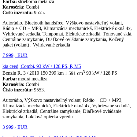
Farba:
strieborná metalíza
Karoséria:
Combi
Číslo inzerátu:
9555.
Autorádio, Bluetooth handsfree, Výškovo nastaviteľný volant,
Rádio + CD + MP3, Klimatizácia mechanická, Elektrické okná 4x,
Vyhrievané sedadlá, Tempomat, Elektrické zrkadlá, Tónované sklá,
Centrálne zamykanie, Diaľkové ovládanie zamykania, Kožený
paket (volant) , Vyhrievané zrkadlá
7 999,- EUR
kia ceed, Combi, 93 kW / 128 PS, P, M5
3
Benzín
R. 3 / 2010
150 399 km
1 591 cm
93 kW / 128 PS
Farba:
modrá metalíza
Karoséria:
Combi
Číslo inzerátu:
9553.
Autorádio, Výškovo nastaviteľný volant, Rádio + CD + MP3,
Klimatizácia mechanická, Elektrické okná 4x, Vyhrievané sedadlá,
Elektrické zrkadlá, Centrálne zamykanie, Diaľkové ovládanie
zamykania, Lakťová opierka vpredu
3 999,- EUR