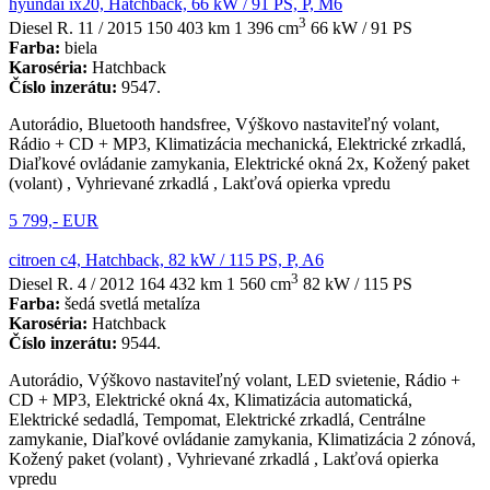
hyundai ix20, Hatchback, 66 kW / 91 PS, P, M6
3
Diesel
R. 11 / 2015
150 403 km
1 396 cm
66 kW / 91 PS
Farba:
biela
Karoséria:
Hatchback
Číslo inzerátu:
9547.
Autorádio, Bluetooth handsfree, Výškovo nastaviteľný volant,
Rádio + CD + MP3, Klimatizácia mechanická, Elektrické zrkadlá,
Diaľkové ovládanie zamykania, Elektrické okná 2x, Kožený paket
(volant) , Vyhrievané zrkadlá , Lakťová opierka vpredu
5 799,- EUR
citroen c4, Hatchback, 82 kW / 115 PS, P, A6
3
Diesel
R. 4 / 2012
164 432 km
1 560 cm
82 kW / 115 PS
Farba:
šedá svetlá metalíza
Karoséria:
Hatchback
Číslo inzerátu:
9544.
Autorádio, Výškovo nastaviteľný volant, LED svietenie, Rádio +
CD + MP3, Elektrické okná 4x, Klimatizácia automatická,
Elektrické sedadlá, Tempomat, Elektrické zrkadlá, Centrálne
zamykanie, Diaľkové ovládanie zamykania, Klimatizácia 2 zónová,
Kožený paket (volant) , Vyhrievané zrkadlá , Lakťová opierka
vpredu