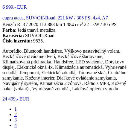
6 999,- EUR
cupra ateca, SUV/Off-Road, 221 kW / 305 PS, 4x4, A7
3
Benzín
R. 3 / 2020
113 888 km
1 984 cm
221 kW / 305 PS
Farba:
šedá tmavá metalíza
Karoséria:
SUV/Off-Road
Číslo inzerátu:
9535.
Autorádio, Bluetooth handsfree, Výškovo nastaviteľný volant,
Bezkľúčové otváranie dverí, Bezkľúčové štartovanie,
Klimatizovaná priehradka, Handsfree, LED svietenie, Dotykový
displej, Elektrické okná 4x, Klimatizácia automatická, Vyhrievané
sedadlá, Tempomat, Elektrické zrkadlá, Tónované sklá, Centrálne
zamykanie, Kožený interiér, Diaľkové ovládanie zamykania,
Navigačný systém, Klimatizácia 2 zónová, Rádio s MP3, Kožený
paket (volant) , Vyhrievané zrkadlá , Lakťová opierka vpredu
24 499,- EUR
1
2
3
4