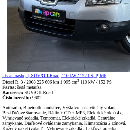
nissan qashqai, SUV/Off-Road, 110 kW / 152 PS, P, M6
3
Diesel
R. 3 / 2008
225 606 km
1 995 cm
110 kW / 152 PS
Farba:
šedá metalíza
Karoséria:
SUV/Off-Road
Číslo inzerátu:
9602.
Autorádio, Bluetooth handsfree, Výškovo nastaviteľný volant,
Bezkľúčové štartovanie, Rádio + CD + MP3, Elektrické okná 4x,
Vyhrievané sedadlá, Tempomat, Elektrické zrkadlá, Centrálne
zamykanie, Diaľkové ovládanie zamykania, Klimatizácia 2 zónová,
Kožený paket (volant) , Vyhrievané zrkadlá , Lakťová opierka