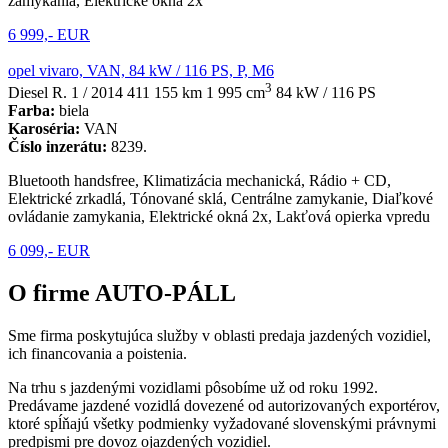
zamykania, Elektrické okná 2x
6 999,- EUR
opel vivaro, VAN, 84 kW / 116 PS, P, M6
3
Diesel
R. 1 / 2014
411 155 km
1 995 cm
84 kW / 116 PS
Farba:
biela
Karoséria:
VAN
Číslo inzerátu:
8239.
Bluetooth handsfree, Klimatizácia mechanická, Rádio + CD,
Elektrické zrkadlá, Tónované sklá, Centrálne zamykanie, Diaľkové
ovládanie zamykania, Elektrické okná 2x, Lakťová opierka vpredu
6 099,- EUR
O firme AUTO-PÁLL
Sme firma poskytujúca služby v oblasti predaja jazdených vozidiel,
ich financovania a poistenia.
Na trhu s jazdenými vozidlami pôsobíme už od roku 1992.
Predávame jazdené vozidlá dovezené od autorizovaných exportérov,
ktoré spĺňajú všetky podmienky vyžadované slovenskými právnymi
predpismi pre dovoz ojazdených vozidiel.