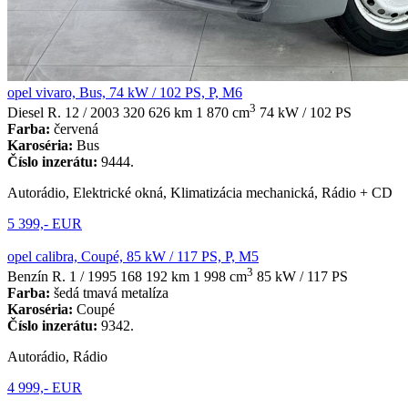
opel vivaro, Bus, 74 kW / 102 PS, P, M6
3
Diesel
R. 12 / 2003
320 626 km
1 870 cm
74 kW / 102 PS
Farba:
červená
Karoséria:
Bus
Číslo inzerátu:
9444.
Autorádio, Elektrické okná, Klimatizácia mechanická, Rádio + CD
5 399,- EUR
opel calibra, Coupé, 85 kW / 117 PS, P, M5
3
Benzín
R. 1 / 1995
168 192 km
1 998 cm
85 kW / 117 PS
Farba:
šedá tmavá metalíza
Karoséria:
Coupé
Číslo inzerátu:
9342.
Autorádio, Rádio
4 999,- EUR