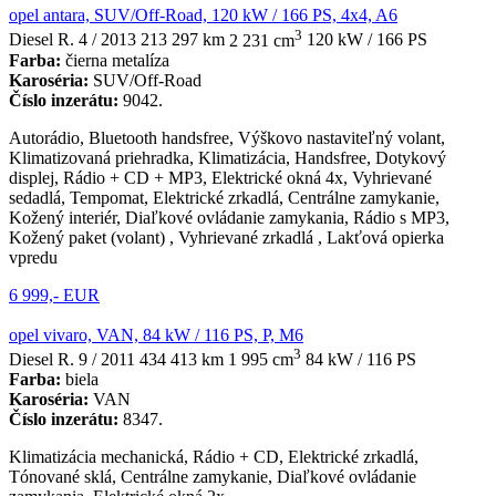
opel antara, SUV/Off-Road, 120 kW / 166 PS, 4x4, A6
3
Diesel
R. 4 / 2013
213 297 km
2 231 cm
120 kW / 166 PS
Farba:
čierna metalíza
Karoséria:
SUV/Off-Road
Číslo inzerátu:
9042.
Autorádio, Bluetooth handsfree, Výškovo nastaviteľný volant,
Klimatizovaná priehradka, Klimatizácia, Handsfree, Dotykový
displej, Rádio + CD + MP3, Elektrické okná 4x, Vyhrievané
sedadlá, Tempomat, Elektrické zrkadlá, Centrálne zamykanie,
Kožený interiér, Diaľkové ovládanie zamykania, Rádio s MP3,
Kožený paket (volant) , Vyhrievané zrkadlá , Lakťová opierka
vpredu
6 999,- EUR
opel vivaro, VAN, 84 kW / 116 PS, P, M6
3
Diesel
R. 9 / 2011
434 413 km
1 995 cm
84 kW / 116 PS
Farba:
biela
Karoséria:
VAN
Číslo inzerátu:
8347.
Klimatizácia mechanická, Rádio + CD, Elektrické zrkadlá,
Tónované sklá, Centrálne zamykanie, Diaľkové ovládanie