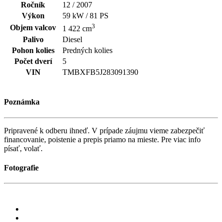
Ročník
12 / 2007
Výkon
59 kW / 81 PS
3
Objem valcov
1 422 cm
Palivo
Diesel
Pohon kolies
Predných kolies
Počet dverí
5
VIN
TMBXFB5J283091390
Poznámka
Pripravené k odberu ihneď. V prípade záujmu vieme zabezpečiť
financovanie, poistenie a prepis priamo na mieste. Pre viac info
písať, volať.
Fotografie