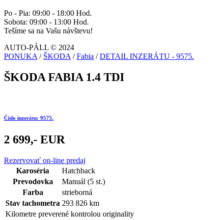
Po - Pia: 09:00 - 18:00 Hod.
Sobota: 09:00 - 13:00 Hod.
Tešíme sa na Vašu návštevu!
AUTO-PÁLL © 2024
PONUKA
/
ŠKODA
/
Fabia
/
DETAIL INZERÁTU - 9575.
ŠKODA FABIA 1.4 TDI
Číslo inzerátu: 9575.
2 699,- EUR
Rezervovať on-line predaj
Karoséria
Hatchback
Prevodovka
Manuál (5 st.)
Farba
strieborná
Stav tachometra
293 826 km
Kilometre preverené kontrolou originality