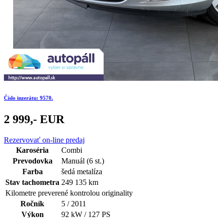
Číslo inzerátu: 9570.
2 999,- EUR
Rezervovať on-line predaj
Karoséria
Combi
Prevodovka
Manuál (6 st.)
Farba
šedá metalíza
Stav tachometra
249 135 km
Kilometre preverené kontrolou originality
Ročník
5 / 2011
Výkon
92 kW / 127 PS